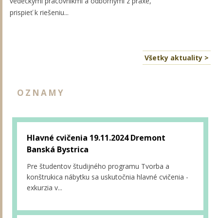
vedeckými pracovníkmi a odbornými z praxe,
prispieť k riešeniu...
Všetky aktuality >
OZNAMY
Hlavné cvičenia 19.11.2024 Dremont
Banská Bystrica
Pre študentov študijného programu Tvorba a
konštrukica nábytku sa uskutočnia hlavné cvičenia -
exkurzia v...