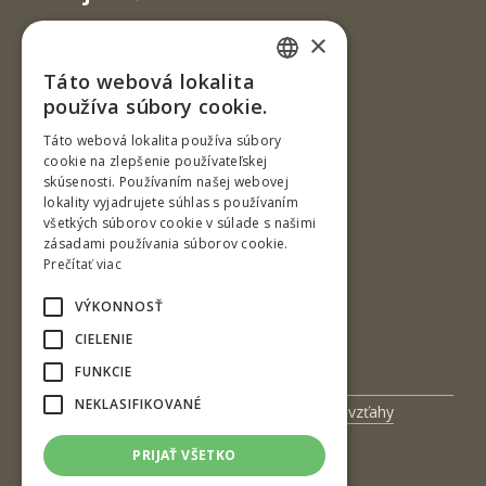
×
Táto webová lokalita
SLOVAK
používa súbory cookie.
ENGLISH
Táto webová lokalita používa súbory
cookie na zlepšenie používateľskej
skúsenosti. Používaním našej webovej
Ul. T. G. Masaryka 24
lokality vyjadrujete súhlas s používaním
všetkých súborov cookie v súlade s našimi
960 01 Zvolen
zásadami používania súborov cookie.
Slovenská republika
Prečítať viac
Tel.: +421-45-520 61 11
VÝKONNOSŤ
Fax: +421-45-533 00 27
CIELENIE
e-mail: info@tuzvo.sk
FUNKCIE
NEKLASIFIKOVANÉ
Univerzitný magazín
Medzinárodné vzťahy
Veda a výskum
Zamestnanci
PRIJAŤ VŠETKO
Kontakt