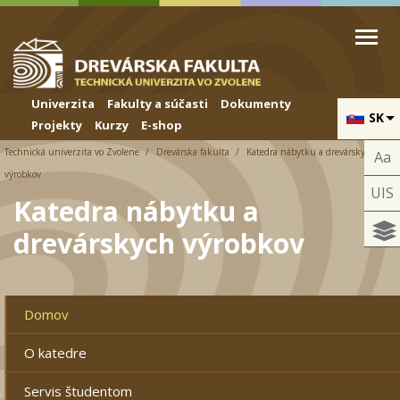
Skip to cookies
Skip to navigation
Skočiť na hlavný obsah
Univerzita
Fakulty a súčasti
Dokumenty
SK
Projekty
Kurzy
E-shop
Technická univerzita vo Zvolene
Drevárska fakulta
Katedra nábytku a drevárskych
Aa
výrobkov
UIS
Katedra nábytku a
drevárskych výrobkov
Domov
O katedre
Servis študentom