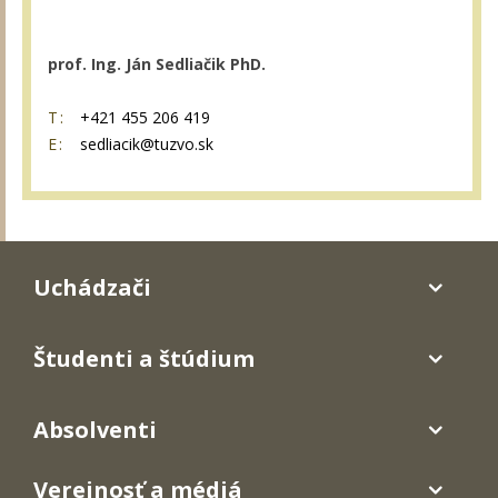
prof. Ing. Ján Sedliačik PhD.
T:
+421 455 206 419
E:
sedliacik@tuzvo.sk
Uchádzači
Študenti a štúdium
Absolventi
Verejnosť a médiá